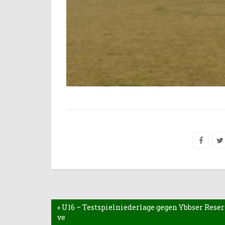
« U16 – Testspielniederlage gegen Ybbser Reser
ve