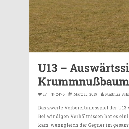
U13 – Auswärtssi
Krummnußbau
17
2476
März 15, 2015
Matthias Sc
Das zweite Vorbereitungsspiel der U1
Bei windigen Verhältnissen hat es einig
kam, wenngleich der Gegner im gesamt