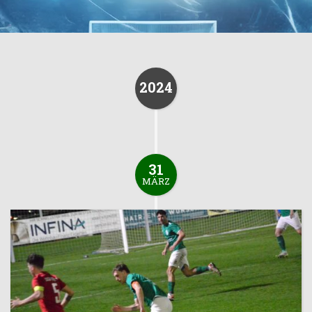
2024
31
MÄRZ