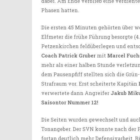
dabei. Am Ende verblieb eine verdiente
Phasen hatten.
Die ersten 45 Minuten gehörten über w
Elfmeter die frühe Führung besorgte (4
Petzenkirchen feldüberlegen und entsc
Coach Patrick Gruber
mit
Marcel Fuch
mehr als einer halben Stunde verletzu
dem Pausenpfiff stellten sich die Grü
Strafraum vor. Erst scheiterte Kapitän
verwertete dann Angreifer
Jakub Mik
Saisontor Nummer 12!
Die Seiten wurden gewechselt und auc
Tonangeber. Der SVN konnte nach der 
fortan deutlich mehr Defensivarbeit. B