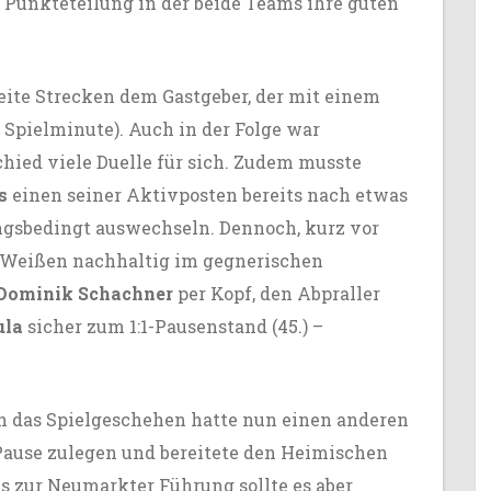
 Punkteteilung in der beide Teams ihre guten
eite Strecken dem Gastgeber, der mit einem
. Spielminute). Auch in der Folge war
hied viele Duelle für sich. Zudem musste
s
einen seiner Aktivposten bereits nach etwas
ngsbedingt auswechseln. Dennoch, kurz vor
n-Weißen nachhaltig im gegnerischen
Dominik Schachner
per Kopf, den Abpraller
ula
sicher zum 1:1-Pausenstand (45.) –
h das Spielgeschehen hatte nun einen anderen
Pause zulegen und bereitete den Heimischen
is zur Neumarkter Führung sollte es aber