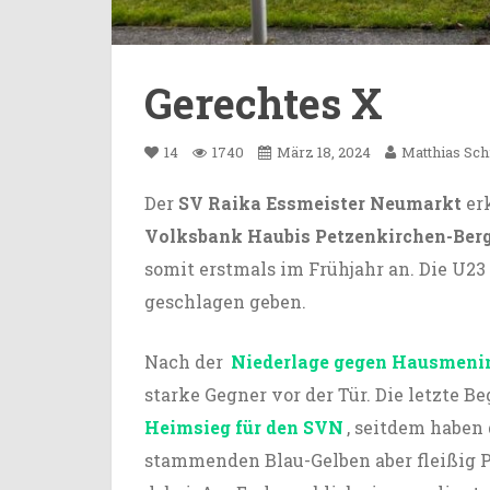
Gerechtes X
14
1740
März 18, 2024
Matthias Sc
Der
SV Raika Essmeister Neumarkt
erk
Volksbank Haubis Petzenkirchen-Ber
somit erstmals im Frühjahr an. Die U23
geschlagen geben.
Nach der
Niederlage gegen Hausmeni
starke Gegner vor der Tür. Die letzte 
Heimsieg für den SVN
, seitdem haben
stammenden Blau-Gelben aber fleißig 