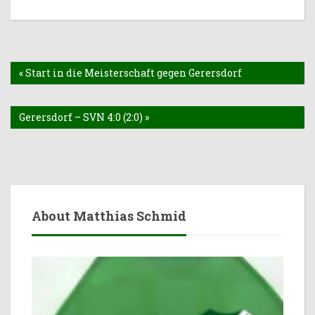
« Start in die Meisterschaft gegen Gerersdorf
Gerersdorf – SVN 4:0 (2:0) »
About Matthias Schmid