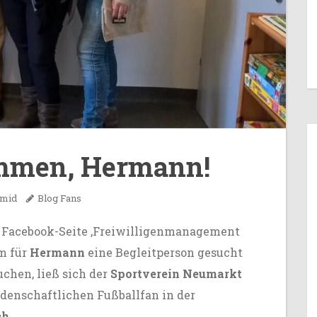
ommen, Hermann!
hmid
Blog
Fans
 Facebook-Seite
,Freiwilligenmanagement
m für
Hermann
eine Begleitperson gesucht
chen, ließ sich der
Sportverein Neumarkt
idenschaftlichen Fußballfan in der
ch
.