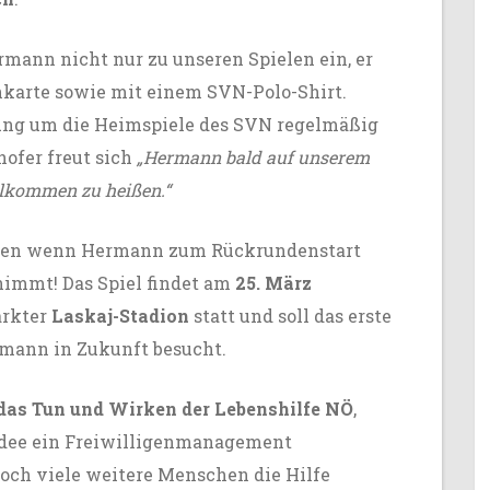
mann nicht nur zu unseren Spielen ein, er
nkarte sowie mit einem SVN-Polo-Shirt.
tung um die Heimspiele des SVN regelmäßig
ofer freut sich
„Hermann bald auf unserem
illkommen zu heißen.“
reuen wenn Hermann zum Rückrundenstart
immt! Das Spiel findet am
25. März
rkter
Laskaj-Stadion
statt und soll das erste
rmann in Zukunft besucht.
 das Tun und Wirken der Lebenshilfe NÖ
,
Idee ein Freiwilligenmanagement
och viele weitere Menschen die Hilfe