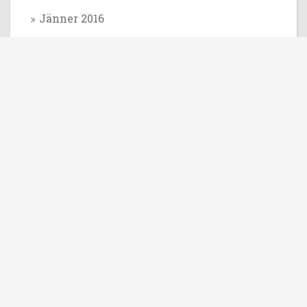
Jänner 2016
Dezember 2015
November 2015
Oktober 2015
September 2015
August 2015
Juli 2015
Juni 2015
Mai 2015
April 2015
März 2015
Feber 2015