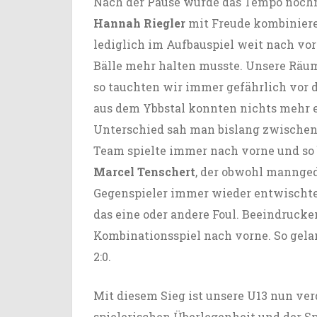
Nach der Pause wurde das Tempo nochm
Hannah Riegler
mit Freude kombinier
lediglich im Aufbauspiel weit nach vorn
Bälle mehr halten musste. Unsere Räum
so tauchten wir immer gefährlich vor d
aus dem Ybbstal konnten nichts mehr e
Unterschied sah man bislang zwischen
Team spielte immer nach vorne und so 
Marcel Tenschert
, der obwohl mannged
Gegenspieler immer wieder entwischte –
das eine oder andere Foul. Beeindrucke
Kombinationsspiel nach vorne. So gel
2:0.
Mit diesem Sieg ist unsere U13 nun ver
spielerischen Überlegenheit und der Spi