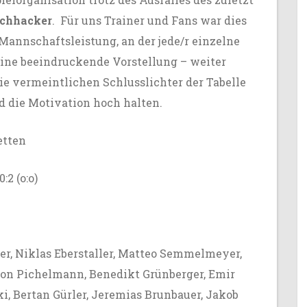
chhacker
. Für uns Trainer und Fans war dies
Mannschaftsleistung, an der jede/r einzelne
ine beeindruckende Vorstellung – weiter
ie vermeintlichen Schlusslichter der Tabelle
nd die Motivation hoch halten.
etten
2 (o:o)
er, Niklas Eberstaller, Matteo Semmelmeyer,
mon Pichelmann, Benedikt Grünberger, Emir
i, Bertan Gürler, Jeremias Brunbauer, Jakob