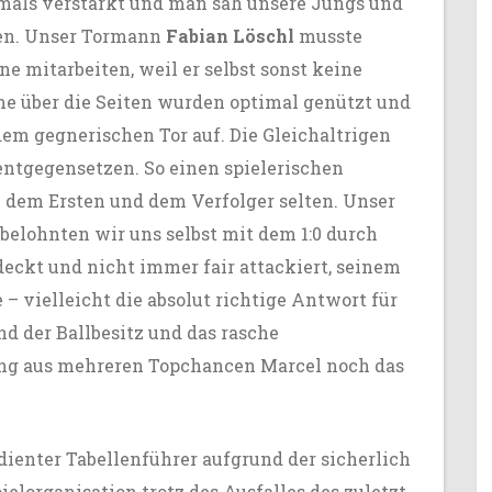
als verstärkt und man sah unsere Jungs und
en. Unser Tormann
Fabian Löschl
musste
e mitarbeiten, weil er selbst sonst keine
e über die Seiten wurden optimal genützt und
em gegnerischen Tor auf. Die Gleichaltrigen
ntgegensetzen. So einen spielerischen
 dem Ersten und dem Verfolger selten. Unser
belohnten wir uns selbst mit dem 1:0 durch
eckt und nicht immer fair attackiert, seinem
 vielleicht die absolut richtige Antwort für
nd der Ballbesitz und das rasche
ang aus mehreren Topchancen Marcel noch das
dienter Tabellenführer aufgrund der sicherlich
elorganisation trotz des Ausfalles des zuletzt