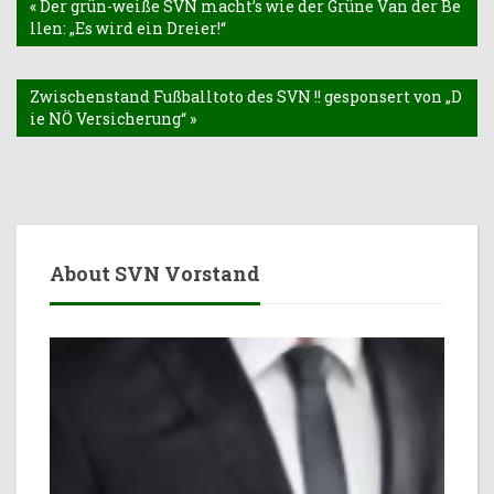
« Der grün-weiße SVN macht’s wie der Grüne Van der Be
llen: „Es wird ein Dreier!“
Zwischenstand Fußballtoto des SVN !! gesponsert von „D
ie NÖ Versicherung“ »
About SVN Vorstand