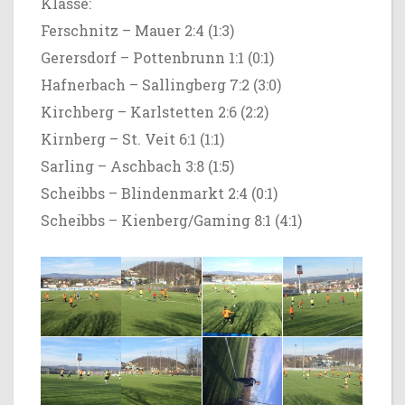
Klasse:
Ferschnitz – Mauer 2:4 (1:3)
Gerersdorf – Pottenbrunn 1:1 (0:1)
Hafnerbach – Sallingberg 7:2 (3:0)
Kirchberg – Karlstetten 2:6 (2:2)
Kirnberg – St. Veit 6:1 (1:1)
Sarling – Aschbach 3:8 (1:5)
Scheibbs – Blindenmarkt 2:4 (0:1)
Scheibbs – Kienberg/Gaming 8:1 (4:1)