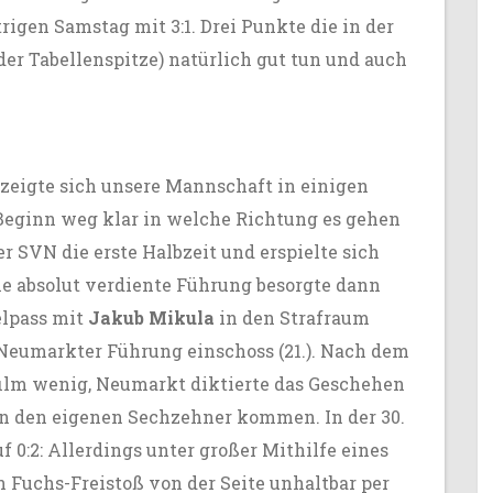
rigen Samstag mit 3:1. Drei Punkte die in der
r Tabellenspitze) natürlich gut tun und auch
eigte sich unsere Mannschaft in einigen
Beginn weg klar in welche Richtung es gehen
r SVN die erste Halbzeit und erspielte sich
ie absolut verdiente Führung besorgte dann
elpass mit
Jakub Mikula
in den Strafraum
Neumarkter Führung einschoss (21.). Nach dem
film wenig, Neumarkt diktierte das Geschehen
 an den eigenen Sechzehner kommen. In der 30.
 0:2: Allerdings unter großer Mithilfe eines
n Fuchs-Freistoß von der Seite unhaltbar per