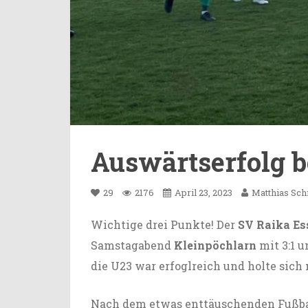
Auswärtserfolg b
29
2176
April 23, 2023
Matthias Sc
Wichtige drei Punkte! Der
SV Raika Es
Samstagabend
Kleinpöchlarn
mit 3:1 u
die U23 war erfoglreich und holte sich
Nach dem etwas enttäuschenden Fußbal