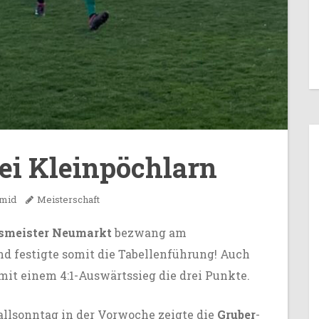
ei Kleinpöchlarn
hmid
Meisterschaft
smeister Neumarkt
bezwang am
nd festigte somit die Tabellenführung! Auch
 mit einem 4:1-Auswärtssieg die drei Punkte.
lsonntag in der Vorwoche zeigte die
Gruber
-