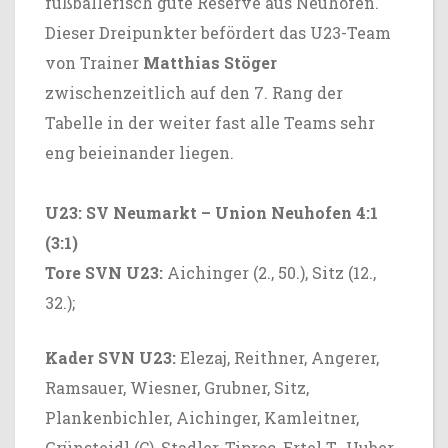
fußballerisch gute Reserve aus Neuhofen.
Dieser Dreipunkter befördert das U23-Team
von Trainer
Matthias Stöger
zwischenzeitlich auf den 7. Rang der
Tabelle in der weiter fast alle Teams sehr
eng beieinander liegen.
U23: SV Neumarkt – Union Neuhofen 4:1
(3:1)
Tore SVN U23:
Aichinger (2., 50.), Sitz (12.,
32.);
Kader SVN U23:
Elezaj, Reithner, Angerer,
Ramsauer, Wiesner, Grubner, Sitz,
Plankenbichler, Aichinger, Kamleitner,
Grünsteidl (C), Stadler, Tiproc, Ertel T., Huber,