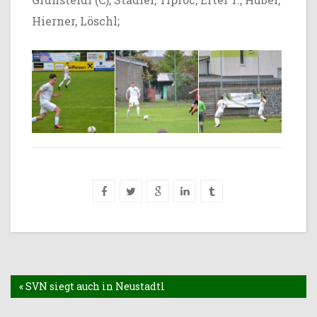
Hierner, Löschl;
« SVN siegt auch in Neustadtl