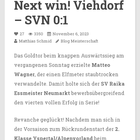
Next win! Viehdorf
– SVN 0:1
27
3350
November 6, 2023
Matthias Schmid
Blog
Meisterschaft
Das Goldtor beim knappen Auswärtssieg am
vergangenen Sonntag erzielte
Matteo
Wagner
, der einen Elfmeter staubtrocken
verwandelte. Damit holte sich der
SV Raika
Essmeister Neumarkt
bewerbsübergreifend
den vierten vollen Erfolg in Serie!
Revanche geglückt! Nachdem man sich in
der Vorsaison zum Rückrundenstart der
2.
Klasse Yspertal/Alpenvorland
beim