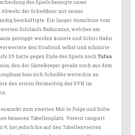
scheidung des Spiels besorgte unser
e Abwehr der Scheibbser mit seiner
ndig beschäftigte. Ein langer Ausschuss vom
swerten Sololaufs Raducanus, welches am
fraum gestoppt werden konnte und Schiri Hahn
verwertete den Strafstoß selbst und schnürte
fs 3:0 hatte gegen Ende des Spiels noch
Tufan
ss, den der Gästekeeper gerade noch aus dem
lussphase biss sich Scheibbs weiterhin an
nte den ersten Heimerfolg des SVN im
rn.
Neumarkt zum zweiten Mal in Folge und holte
n besseren Tabellenplatz. Vorerst rangiert
9, hat jedoch bis auf den Tabellenvierten