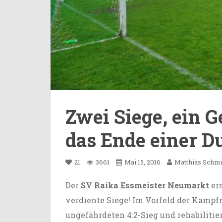
Zwei Siege, ein 
das Ende einer Du
21
3661
Mai 15, 2016
Matthias Schm
Der
SV Raika Essmeister Neumarkt
ers
verdiente Siege! Im Vorfeld der Kampf
ungefährdeten 4:2-Sieg und rehabilitie