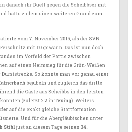
nn danach ihr Duell gegen die Scheibbser mit
n und hatte zudem einen weiteren Grund zum
atierte vom 7. November 2015, als der SVN
Ferschnitz mit 1:0 gewann
. Das ist nun doch
tanden im Vorfeld der Partie zwischen
hen auf einen Heimsieg für die Grün-Weißen
 Durststrecke. So konnte man vor genau einer
afnerbach
bejubeln und zugleich das dritte
ährend die Gäste aus Scheibbs in den letzten
konnten (zuletzt 2:2 in
Texing
). Weiters
rfer
auf die exakt gleiche Startformation
üssierte. Und für die Abergläubischen unter
h Stibl
just an diesem Tage seinen
34.