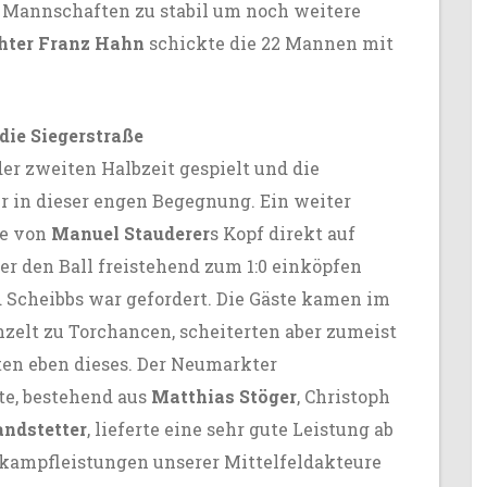
r Mannschaften zu stabil um noch weitere
hter Franz Hahn
schickte die 22 Mannen mit
die Siegerstraße
er zweiten Halbzeit gespielt und die
r in dieser engen Begegnung. Ein weiter
e von
Manuel Stauderer
s Kopf direkt auf
er den Ball freistehend zum 1:0 einköpfen
d Scheibbs war gefordert. Die Gäste kamen im
nzelt zu Torchancen, scheiterten aber zumeist
ten eben dieses. Der Neumarkter
e, bestehend aus
Matthias Stöger
, Christoph
andstetter
, lieferte eine sehr gute Leistung ab
kampfleistungen unserer Mittelfeldakteure