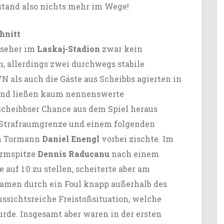
stand also nichts mehr im Wege!
hnitt
useher im
Laskaj-Stadion
zwar kein
 allerdings zwei durchwegs stabile
 als auch die Gäste aus Scheibbs agierten in
 und ließen kaum nennenswerte
Scheibbser Chance aus dem Spiel heraus
r Strafraumgrenze und einem folgenden
on Tormann
Daniel Enengl
vorbei zischte. Im
urmspitze
Dennis Raducanu
nach einem
auf 1:0 zu stellen, scheiterte aber am
kamen durch ein Foul knapp außerhalb des
ssichtsreiche Freistoßsituation, welche
rde. Insgesamt aber waren in der ersten