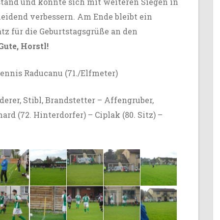
stand und könnte sich mit weiteren Siegen in
eidend verbessern. Am Ende bleibt ein
tz für die Geburtstagsgrüße an den
Gute, Horstl!
 Dennis Raducanu (71./Elfmeter)
erer, Stibl, Brandstetter – Affengruber,
rd (72. Hinterdorfer) – Ciplak (80. Sitz) –