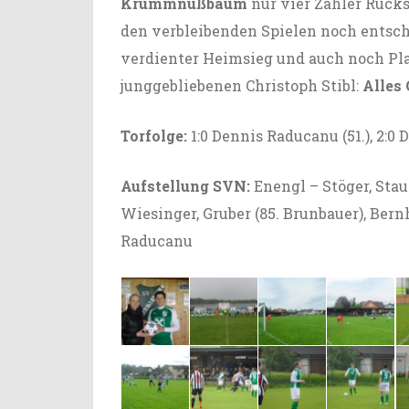
Krummnußbaum
nur vier Zähler Rück
den verbleibenden Spielen noch entsch
verdienter Heimsieg und auch noch Pla
junggebliebenen Christoph Stibl:
Alles 
Torfolge:
1:0 Dennis Raducanu (51.), 2:0
Aufstellung SVN:
Enengl – Stöger, Staud
Wiesinger, Gruber (85. Brunbauer), Bernha
Raducanu