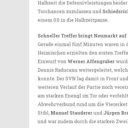
Halbzeit die Defensivleistungen beide
Torchancen zuzulassen und
Schiedsric
einem 0:0 in die Halbzeitpause.
Schneller Treffer bringt Neumarkt auf 
Gerade einmal fünf Minuten waren in d
Heimischen erzielten den ersten Treffe
Einwurf von
Werner Affengruber
wurd
Dennis Raducanu weitergeleitet, welch
konnte. Der SVN lag damit in Front un
weiteren Verlauf der Partie noch verei
am starken Enengl im Tor oder verfehl
Abwehrverbund rund um die Viererkett
Stibl,
Manuel Stauderer
und
Jürgen Br
und war zudem durch die starken Zwei